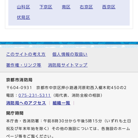
山科区
下京区
南区
右京区
西京区
伏見区
このサイトの考え方
個人情報の取扱い
著作権・リンク等
消防局サイトマップ
京都市消防局
〒604-0931 京都市中京区押小路通河原町西入榎木町450の2
電話：
075-231-5311
（局代表、消防全般の相談）
消防局へのアクセス
組織一覧
開庁時間
本庁舎・各消防署：午前8時30分から午後5時15分（いずれも土日
祝及び年末年始を除く）その他の施設については、各施設のホーム
ページ等をご覧ください。