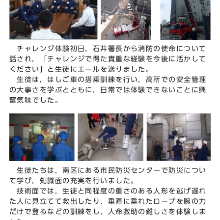
チャレンジ体験初日，石井署長から消防の使命について
話され，「チャレンジで得た貴重な経験を今後に活かして
ください」と生徒にエールを送りました。
生徒は，はしご車の搭乗訓練を行い，高所での安全管理
の大事さを学ぶとともに，日常では体験できないことに興
奮気味でした。
生徒たちは，南区にある市民防災センターで防災につい
て学び，知識面の充実を行いました。
技術面では，生徒と同程度の重さのある人形を逃げ遅れ
た人に見立てて救出したり，垂直に垂れたロープを腕の力
だけで登るなどの訓練をし，人命救助の難しさを体験しま