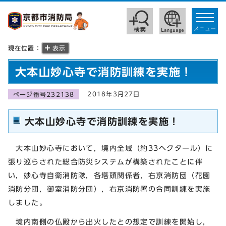
toggle
navigat
メニュー
現在位置：
表示
大本山妙心寺で消防訓練を実施！
2018年3月27日
ページ番号232138
大本山妙心寺で消防訓練を実施！
大本山妙心寺において，境内全域（約33ヘクタール）に
張り巡らされた総合防災システムが構築されたことに伴
い，妙心寺自衛消防隊，各塔頭関係者，右京消防団（花園
消防分団，御室消防分団），右京消防署の合同訓練を実施
しました。
境内南側の仏殿から出火したとの想定で訓練を開始し，