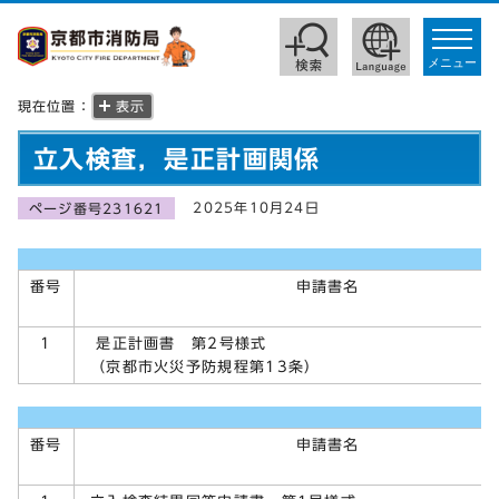
toggle
navigat
メニュー
現在位置：
表示
立入検査，是正計画関係
2025年10月24日
ページ番号231621
番号
申請書名
是正計画書 第2号様式
1
（京都市火災予防規程第13条）
番号
申請書名