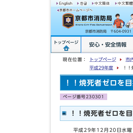
京都市消防局 〒604-09
トップページ
安心・安全情報
現在位置：
トップページ
市
平成29年度
！！
！！焼死者ゼロを目
ページ番号230301
！！焼死者ゼロを目
平成29年12月20日水