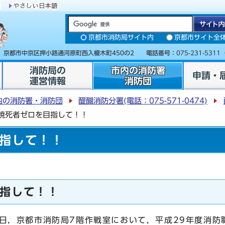
京都市消防局サイト内
京都市サイト全
31 京都市中京区押小路通河原町西入榎木町450の2 電話番号：
075-231-5311
消防局の
市内の消防署
申請・
運営情報
消防団
内の消防署・消防団
醍醐消防分署(電話：075-571-0474)
焼死者ゼロを目指して！！
指して！！
指して！！
曜日，京都市消防局7階作戦室において，平成29年度消防