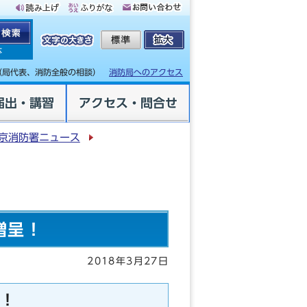
体
（局代表、消防全般の相談）
消防局へのアクセス
届出・講習
アクセス・問合せ
京消防署ニュース
贈呈！
2018年3月27日
！