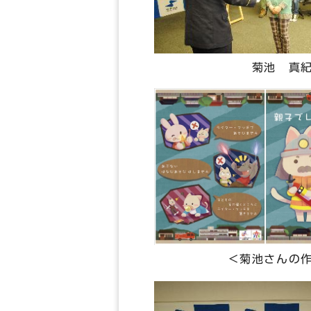
菊池 真紀
＜菊池さんの作