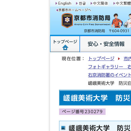
京都市消防局 〒604-09
トップページ
安心・安全情報
現在位置：
トップページ
市
フォトギャラリー 
右京消防署のイベン
嵯峨美術大学 防災
嵯峨美術大学 防災
ページ番号230279
嵯峨美術大学 防災