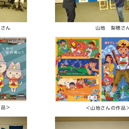
さん
山地 梨穂さ
品＞
＜山地さんの作品