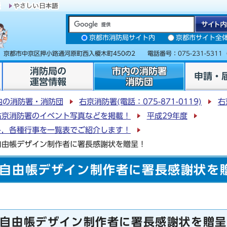
京都市消防局サイト内
京都市サイト全
31 京都市中京区押小路通河原町西入榎木町450の2 電話番号：
075-231-5311
消防局の
市内の消防署
申請・
運営情報
消防団
内の消防署・消防団
右京消防署(電話：075-871-0119)
右
右京消防署のイベント写真などを掲載！
平成29年度
ト，各種行事を一覧表でご紹介します！
自由帳デザイン制作者に署長感謝状を贈呈！
自由帳デザイン制作者に署長感謝状を
自由帳デザイン制作者に署長感謝状を贈呈