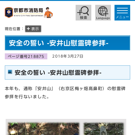
toggle
navigat
メニュー
現在位置：
表示
安全の誓い -安井山慰霊碑参拝-
2018年3月27日
ページ番号218875
安全の誓い -安井山慰霊碑参拝-
本年も，通称「安井山」（右京区梅ヶ畑高鼻町）の慰霊碑
参拝を行ないました。