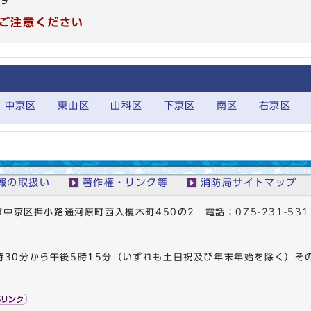
99
ご注意ください
中京区
東山区
山科区
下京区
南区
右京区
報の取扱い
著作権・リンク等
消防局サイトマップ
京都市中京区押小路通河原町西入榎木町450の2
電話：
075-231-531
時30分から午後5時15分（いずれも土日祝及び年末年始を除く）そ