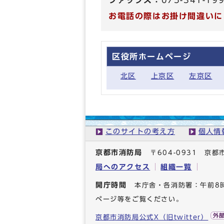
ファックス：
075-341-19
お電話の際はお掛け間違いに
区役所ホームページ
北区
上京区
左京区
このサイトの考え方
個人情
京都市消防局
〒604-0931 
局へのアクセス
組織一覧
開庁時間
本庁舎・各消防署：午前8
ページ等をご覧ください。
京都市消防局公式X（旧twitter）