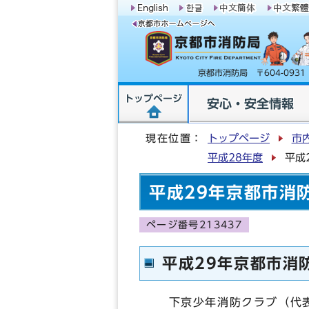
京都市消防局 〒604-09
トップページ
安心・安全情報
現在位置：
トップページ
市
平成28年度
平成
平成29年京都市消
ページ番号213437
平成29年京都市消
下京少年消防クラブ（代表