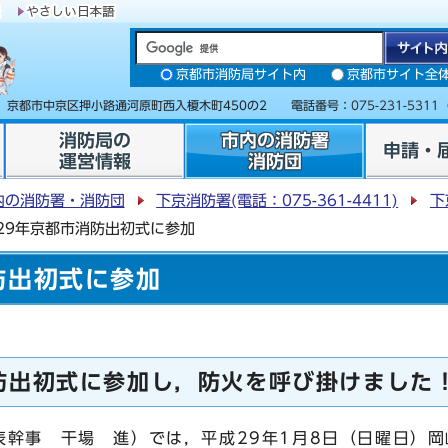
京都市消防局サイト内
京都市サイト全
31 京都市中京区押小路通河原町西入榎木町450の2 電話番号：
075-231-5311
消防局の
市内の消防署
申請・
運営情報
消防団
内の消防署・消防団
下京消防署(電話：075-361-4411)
下
29年京都市消防出初式に参加
防出初式に参加
防出初式に参加し，防火を呼び掛けました
幹事 干場 進）では，平成29年1月8日（日曜日）岡