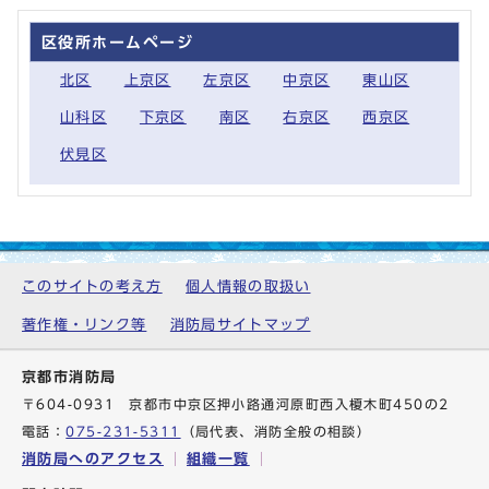
区役所ホームページ
北区
上京区
左京区
中京区
東山区
山科区
下京区
南区
右京区
西京区
伏見区
このサイトの考え方
個人情報の取扱い
著作権・リンク等
消防局サイトマップ
京都市消防局
〒604-0931 京都市中京区押小路通河原町西入榎木町450の2
電話：
075-231-5311
（局代表、消防全般の相談）
消防局へのアクセス
組織一覧