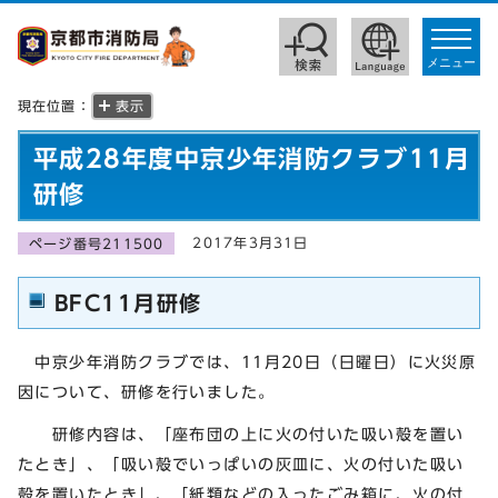
toggle
navigat
メニュー
現在位置：
表示
平成28年度中京少年消防クラブ11月
研修
2017年3月31日
ページ番号211500
BFC11月研修
中京少年消防クラブでは、11月20日（日曜日）に火災原
因について、研修を行いました。
研修内容は、「座布団の上に火の付いた吸い殻を置い
たとき」、「吸い殻でいっぱいの灰皿に、火の付いた吸い
殻を置いたとき」、「紙類などの入ったごみ箱に、火の付