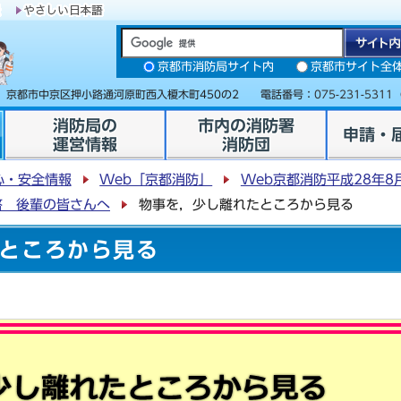
京都市消防局サイト内
京都市サイト全
31 京都市中京区押小路通河原町西入榎木町450の2 電話番号：
075-231-5311
消防局の
市内の消防署
申請・
運営情報
消防団
心・安全情報
Web「京都消防」
Web京都消防平成28年8
啓 後輩の皆さんへ
物事を，少し離れたところから見る
ところから見る