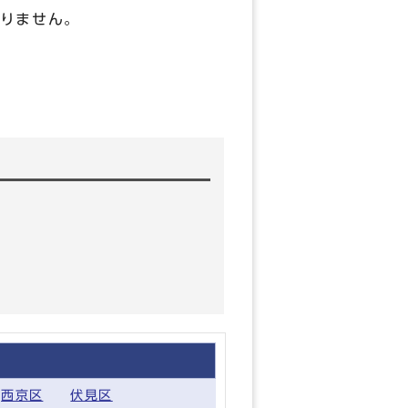
りません。
西京区
伏見区