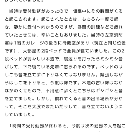
当時は受付勤務があったので，仮眠中にその時間がくる
と起こされます。起こされたときは，もちろん一度で起
き，静かに受付へ向かうのですが，昼間の訓練などで疲れ
ていたときには，辛いこともありました。当時の左京消防
署は1階のガレージの後ろに待機室があり（現在と同じ位置
です），大部屋の2段ベッドで全員が寝ていました。この2
段ベッドが弱々しい木造で，寝返りを打ったらミシミシ音
がして，下で寝ている先輩に怒られるのです。ベッドのは
しごも音を立てずに下りなくてはなりません。緊張しなが
らはしごを下りると，今度は床です。木造の古い床はなか
なかのくせもので，不用意に歩くとこちらはギシギシと音
を立てました。しかし，慣れてくると音の出る場所が分か
って，そこを大股でまたいだりして，音を立てないように
していました。
1時間の受付勤務が終わると，今度は次の勤務の人を起こ