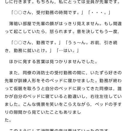
しに行きます。もちろん，私にとっては全員が先輩です。
「○○さん，受付勤務の時間です。」「・・・。」
薄暗い部屋で先輩の顔がはっきり見えません。もし間違
って起こしていたら，怒られます。意を決してもう一度，
「○○さん，勤務です。」「うぅ～ん。お前，引き続
き，勤務に就いとけ。」「…はい。」
ほかに発する言葉は見つかりませんでした。
また，同僚の消防士の受付勤務の間に，いたずら好きの
先輩が訓練人形をそのベッドに寝かせました。勤務が終わ
って仮眠を取ろうと自分のベッドに戻ってきた同僚は，誰
かが自分のベッドに寝ていると勘違いし，右往左往してい
ました。こんな情景を笑いをこらえながら，ベッドの手す
りの隙間から見ていたこともありまし
た。
このようにして消防署の夜は更けていったのです。