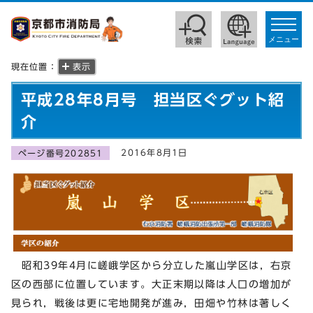
toggle
navigat
メニュー
現在位置：
表示
平成28年8月号 担当区ぐグット紹
介
2016年8月1日
ページ番号202851
昭和39年4月に嵯峨学区から分立した嵐山学区は，右京
区の西部に位置しています。大正末期以降は人口の増加が
見られ，戦後は更に宅地開発が進み，田畑や竹林は著しく