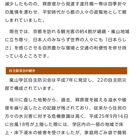
減少したものの，罧原堤から見渡す渡月橋一帯は四季折々
の風情を漂わせ，平安時代から都の人々の遊覧地として親
しまれていました。
現在では，京都を訪れる観光客の約4割が嵯峨・嵐山地域
に立ち寄り，日本人のみならず世界の人々にも「日本らし
さ」を感じさせる自然豊かな環境と交通の利便性を併せ持
っているところです。
嵐山学区自主防災会は平成7年に発足し，22の自主防災
部で構成されています。
桂川に面した地勢から，過去，罧原堤を越える溢水や破
堤を繰り返したとの記録が残されており，従来から住民の
方々の水災害に対する危機意識は高く，平成25年9月16日
に台風18号が上陸した際には，学区内の一部の地域で床
上・床下浸水の被害を受けましたが，家庭用ごみ袋で簡易