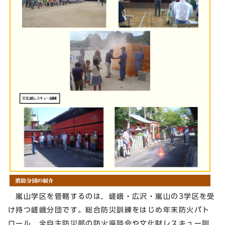
嵐山学区を管轄するのは，嵯峨・広沢・嵐山の3学区を受
け持つ嵯峨分団です。総合防災訓練をはじめ年末防火パト
ロール，全自主防災部の防火座談会や文化財レスキュー訓