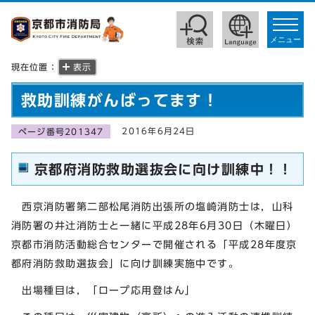
toggle
navigat
メニュー
現在位置：
表示
救助訓練がんばってます！
2016年6月24日
ページ番号201347
京都府消防救助選抜会に向け訓練中！！
西京消防署第二部松尾消防出張所の塩崎消防士は，山科
消防署の井辻消防士と一緒に平成28年6月30日（木曜日）
京都市消防活動総合センターで開催される「平成28年度京
都府消防救助選抜会」に向け訓練実施中です。
出場種目は，「ロープ応用登はん」