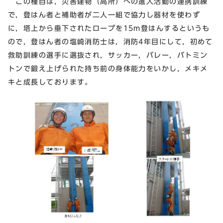
この種目は，災害建物（高所）への進入活動の連携訓練
で，登はん者と補助者が二人一組で協力し器材を使わず
に，塔上から垂下されたロープを15m登はんするというも
ので，登はん者の塩崎消防士は，消防4年目にして，初めて
救助訓練の選手に選抜され，サッカー，バレー，バトミン
トンで鍛え上げられた持ち前の身体能力をいかし，メキメ
キと成長しております。