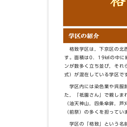
格致学区は，下京区の北西
す。面積は0．19㎢の中に
ンが数多く立ち並び，それ
式）が混在している学区で
学区内には染色業や呉服卸
た，「祇園さん」で親しま
（油天神山，四条傘鉾，芦
（前祭）の多くを担ってい
学区の「格致」という名前