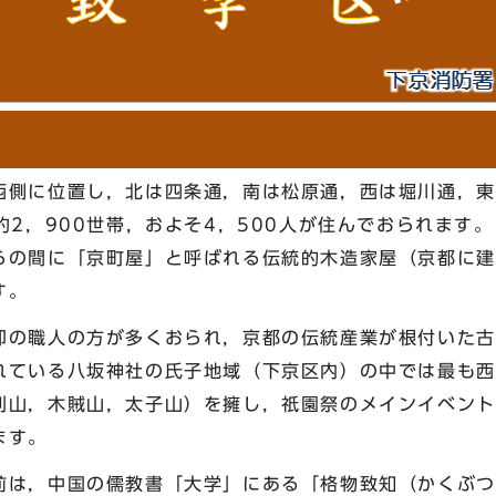
側に位置し，北は四条通，南は松原通，西は堀川通，東
約2，900世帯，およそ4，500人が住んでおられます
らの間に「京町屋」と呼ばれる伝統的木造家屋（京都に建
す。
の職人の方が多くおられ，京都の伝統産業が根付いた古
れている八坂神社の氏子地域（下京区内）の中では最も西
刈山，木賊山，太子山）を擁し，祇園祭のメインイベント
ます。
は，中国の儒教書「大学」にある「格物致知（かくぶつ