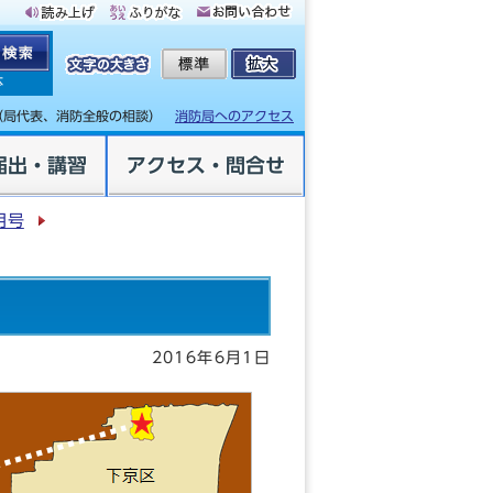
体
（局代表、消防全般の相談）
消防局へのアクセス
届出・講習
アクセス・問合せ
月号
2016年6月1日