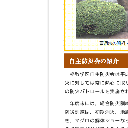
格致学区自主防災会は平成
火に対しては常に熱心に取
の防火パトロールを実施さ
年度末には，総合防災訓練
防災訓練は，初期消火，地
き，マグロの解体ショーな