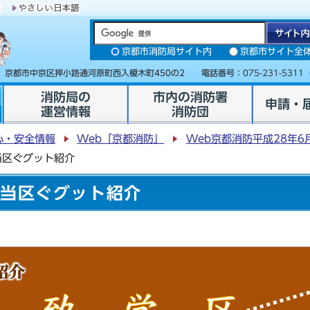
京都市消防局サイト内
京都市サイト全
31 京都市中京区押小路通河原町西入榎木町450の2 電話番号：
075-231-5311
消防局の
市内の消防署
申請・
運営情報
消防団
心・安全情報
Web「京都消防」
Web京都消防平成28年6
当区ぐグット紹介
担当区ぐグット紹介