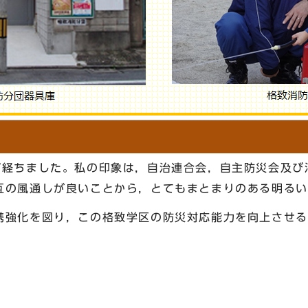
経ちました。私の印象は，自治連合会，自主防災会及び
互の風通しが良いことから，とてもまとまりのある明るい
強化を図り，この格致学区の防災対応能力を向上させる