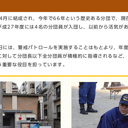
4月に結成され，今年で66年という歴史ある分団で，現
平成27年度には4名の分団員が入団し，以前から活気が
日には，警戒パトロールを実施することはもとより，年
に対して分団長以下全分団員が積極的に指導されるなど，
う重要な役目を担っています。