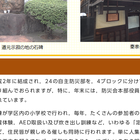
2年に結成され，24の自主防災部を，4ブロックに分け
り組んでおられますが，特に，年末には，防災会本部役員
れています。
が学区内の小学校で行われ，毎年，たくさんの参加者の
震体験，AED取扱い及び炊き出し訓練など，いわゆる「
ど，住民皆が親しめる催しも同時に行われます。単に人集