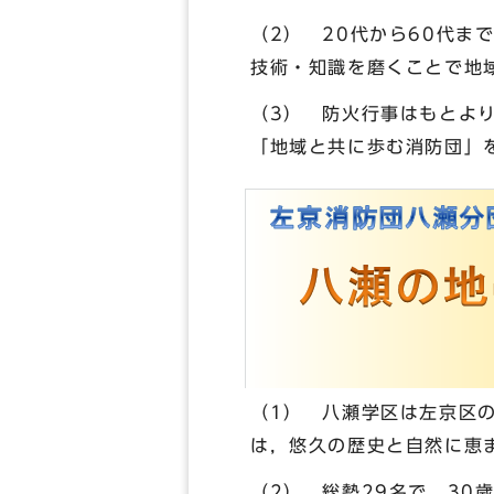
（2） 20代から60代
技術・知識を磨くことで地
（3） 防火行事はもとよ
「地域と共に歩む消防団」
（1） 八瀬学区は左京区
は，悠久の歴史と自然に恵
（2） 総勢29名で，30