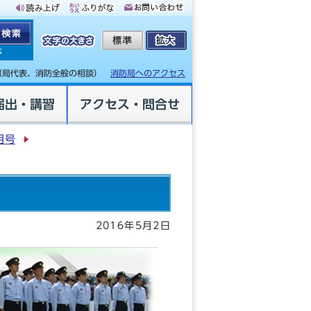
体
（局代表、消防全般の相談）
消防局へのアクセス
届出・講習
アクセス・問合せ
月号
2016年5月2日