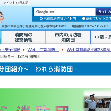
京都市消防局サイト内
京都市サイト全
31 京都市中京区押小路通河原町西入榎木町450の2 電話番号：
075-231-5311
消防局の
市内の消防署
申請・
運営情報
消防団
心・安全情報
Web「京都消防」
Web京都消防平成28年5
分団紹介~ われら消防団
~分団紹介~ われら消防団