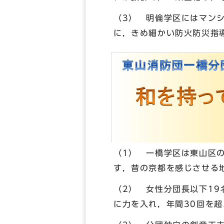
（3） 明倫学区にはマン
に，きめ細かい防火防災指
（1） 一橋学区は東山区
す，昔の京都を感じさせる
（2） 女性分団長以下19
に力を入れ，年間30回を