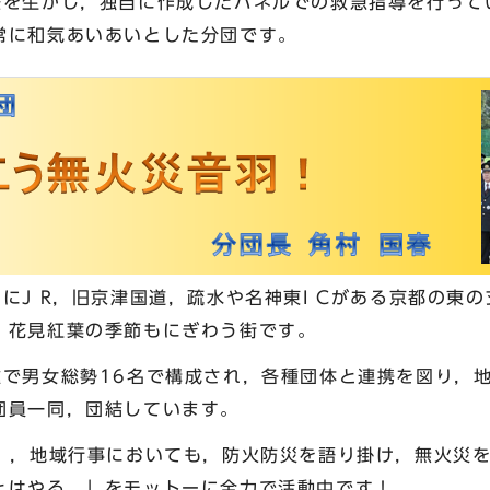
夫を生かし，独自に作成したパネルでの救急指導を行って
常に和気あいあいとした分団です。
にJ R，旧京津国道，疏水や名神東I Cがある京都の東
，花見紅葉の季節もにぎわう街です。
種で男女総勢16名で構成され，各種団体と連携を図り，
団員一同，団結しています。
ん ，地域行事においても，防火防災を語り掛け，無火
とはやる。」をモットーに全力で活動中です！