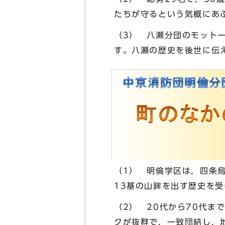
たちが守るという気概にあ
（3） 八瀬分団のモット
す。八瀬の歴史を後世に伝
（1） 明倫学区は，四条
13基の山鉾を出す歴史を
（2） 20代から70代ま
クが抜群で，一致団結し，