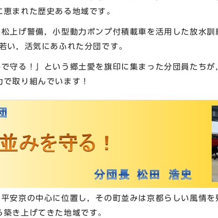
に恵まれた歴史ある地域です。
，松上げ警備，小型動力ポンプ付積載車を活用した放水訓
と若い，活気にあふれた分団です。
手で守る！」という郷土愛を旗印に集まった分団員たちが
力で取り組んでいます！
・平安京の中心に位置し，その町並みは京都らしい風情を
ら築き上げてきた地域です。