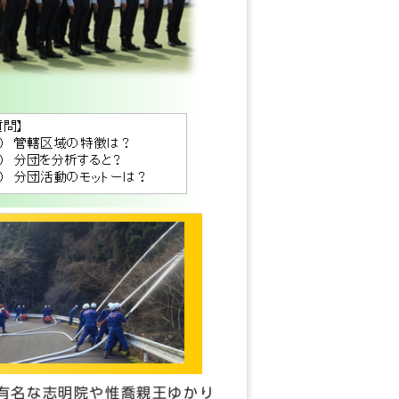
有名な志明院や惟喬親王ゆかり