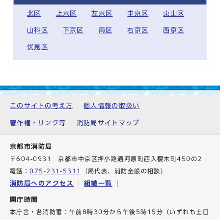
北区
上京区
左京区
中京区
東山区
山科区
下京区
南区
右京区
西京区
伏見区
このサイトの考え方
個人情報の取扱い
著作権・リンク等
消防局サイトマップ
京都市消防局
〒604-0931 京都市中京区押小路通河原町西入榎木町450の2
電話：
075-231-5311
（局代表、消防全般の相談）
消防局へのアクセス
組織一覧
開庁時間
本庁舎・各消防署：午前8時30分から午後5時15分（いずれも土日