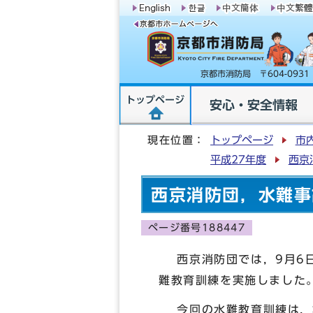
京都市消防局 〒604-09
トップページ
安心・安全情報
現在位置：
トップページ
市
平成27年度
西京
西京消防団，水難事
ページ番号188447
西京消防団では，9月6日(
難教育訓練を実施しました
今回の水難教育訓練は，本