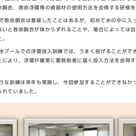
命胴衣，救命浮環等の資器材の使用方法を会得する研修を
救命胴衣は着装したことはあるが，初めて水の中に入
ないと救命胴衣が体からずれることや，場合によっては自
た。
プールでの浮環投入訓練では，うまく投げることがで
とにより，浮環が確実に要救助者に届く投入方法を会得す
。
な訓練は来年も実施し，今回参加することができなか
られていました。