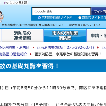
京都市消防局サイト内
京都市サイト全
31 京都市中京区押小路通河原町西入榎木町450の2 電話番号：
075-231-5311
消防局の
市内の消防署
申請・
運営情報
消防団
内の消防署・消防団
西京消防署(電話：075-392-6071)
西
消防団の活動紹介
西京消防団，水難事故の基礎知識を習得！
故の基礎知識を習得！
 日 )午前8時50分から11時30分まで，南区にある
。
団及び各分団（15分団），から合計33名の団員が参