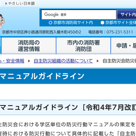
京都市消防局サイト内
京都市サイト全
31 京都市中京区押小路通河原町西入榎木町450の2 電話番号：
075-231-5311
消防局の
市内の消防署
申請・
運営情報
消防団
心・安全情報
自主防災組織の活動について
自主防災会防災
マニュアルガイドライン
マニュアルガイドライン［令和4年7月改
防災会における学区単位の防災行動マニュアルの策定を
害時における防災行動について具体的に記載した「自主防