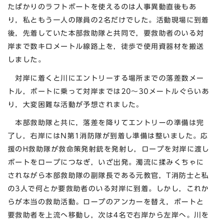
たばかりのラフトボートを使えるのは人事異動直後もあ
り，私ともう一人の隊員の2名だけでした。活動現場に到着
後，先着していた本部救助隊と共同で，要救助者のいる対
岸まで数キロメートル線路上を，徒歩で使用資器材を搬送
しました。
対岸に着くと川にエントリーする場所までの落差数メー
トル，ボートに乗って対岸までは20～30メートルぐらいあ
り，大変困難な活動が予想されました。
本部救助隊と共に，落差を降りてエントリーの準備は完
了し，右岸にはN第1消防隊が到着し準備は整いました。応
援のH救助隊が救命策発射銃を発射し，ロープを対岸に渡し
ボートをロープにつなぎ，いざ出発。濁流に揉みくちゃに
されながら本部救助隊の副隊長である元教官，T消防士と私
の3人で何とか要救助者のいる対岸に到着。しかし，これか
らが本当の救助活動。ロープのアンカーを替え，ボートと
要救助者を上流へ移動し，次は4名で右岸から左岸へ。川を