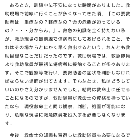
あるとき，訓練中に不安になった時期がありました。救
助現場で前線に行くことが多くなってきた頃，「この要救
助者は，重症なの？軽症なの？命の危機が迫っている
の？・・・分からん。」。救急の知識を全く持たない私
が，救助現場の最前線で傷病者にしてあげられること，そ
れはその場からとにかく早く救出するという，なんとも救
助目線なことだけだったのです。救助現場では，救急隊員
より救助隊員が最初に傷病者に接触することが多々ありま
す。そこで観察等を行い，要救助者の症状を判断しなけれ
ばならない場面が出てきます。そんなとき，私はどうして
いいのかさえ分かりませんでした。結局は救命士に任せる
ことになるのですが，救助隊員が救命士の資格を持ってい
たなら，現役救命士と同じ観察，判断，処置が可能にな
り，危険な現場に救急隊員を投入する必要もなくなりま
す。
今後，救命士の知識も習得した救助隊員も必要になるで