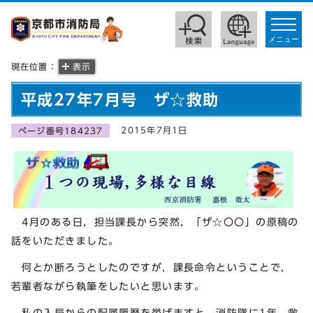
toggle
navigat
メニュー
現在位置：
表示
平成27年7月号 ザ☆救助
2015年7月1日
ページ番号184237
4月のある日，担当課長から突然，「ザ☆〇〇」の原稿の
話をいただきました。
何とか断ろうとしたのですが，課長命令ということで，
若輩者ながら執筆をしたいと思います。
私の入局からの配属履歴を挙げますと，消防隊に1年，救