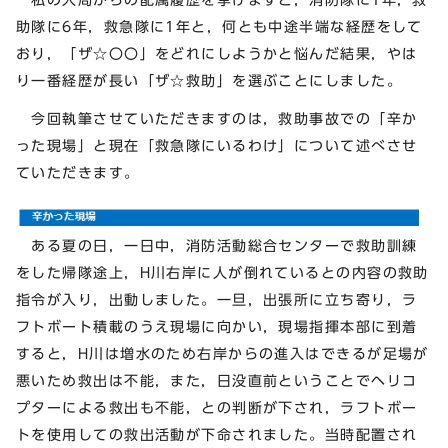
助隊に6年，救急隊に1年と，何とも中途半端な経歴をして
おり，「ザ☆〇〇」をどれにしようかと悩んだ結果，やは
り一番経歴が長い「ザ☆救助」を選ぶことにしました。
今回執筆させていただきますのは，救助事故での「辛か
った現場」と現在「救急隊にいるわけ」について述べさせ
ていただきます。
ある夏の日，一日中，消防活動総合センターで救助訓練
をした帰隊途上，H川右岸に人が倒れているとの内容の救助
指令が入り，出動しました。一旦，出張所に立ち寄り，ラ
フトボート積載のうえ現場に向かい，現場指揮本部に到着
すると，H川は増水のため右岸からの進入はできるが足場が
悪いため救出は不能，また，日没直前ということでヘリコ
プターによる救出も不能，との判断が下され，ラフトボー
トを使用しての救出活動が下命されました。当時配置され