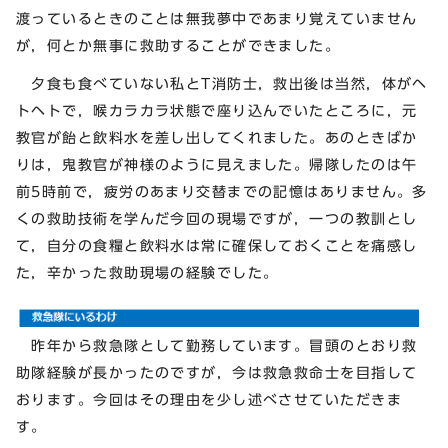
渡っているときのことは無我夢中であまり覚えていません
が，何とか無事に救助することができました。
夕食も食べていない私とT消防士，救出後は当然，体がヘ
トヘトで，喉カラカラ状態で座り込んでいたところに，元
教官が飴と飲料水を差し出してくれました。あのときばか
りは，鬼教官が神様のように見えました。帰隊したのは午
前5時前で，疲労のあまり交替までの記憶はありません。多
くの救助技術を学んだ今回の現場ですが，一つの教訓とし
て，自分の食糧と飲料水は常に確保しておくことを痛感し
た，辛かった救助現場の経験でした。
昨年から救急隊として勤務しています。冒頭のとおり救
助隊経験が長かったのですが，今は救急救命士を目指して
おります。今回はその理由を少し述べさせていただきま
す。