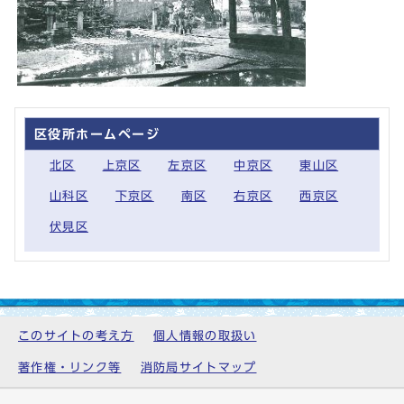
区役所ホームページ
北区
上京区
左京区
中京区
東山区
山科区
下京区
南区
右京区
西京区
伏見区
このサイトの考え方
個人情報の取扱い
著作権・リンク等
消防局サイトマップ