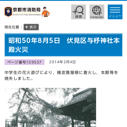
toggle
navigat
メニュー
現在位置：
表示
昭和50年8月5日 伏見区与杼神社本
殿火災
2014年2月4日
ページ番号159537
中学生の花火遊びにより，檜皮葺屋根に着火し，本殿等を
焼失しました。