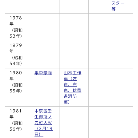
スター
等
1978
年
（昭和
53年）
1979
年
（昭和
54年）
1980
集中豪雨
山林工作
年
車（左
京，右
（昭和
京，伏見
55年）
各消防
署）
1981
中京区壬
年
生御所ノ
内町大火
（昭和
（2月19
56年）
日）