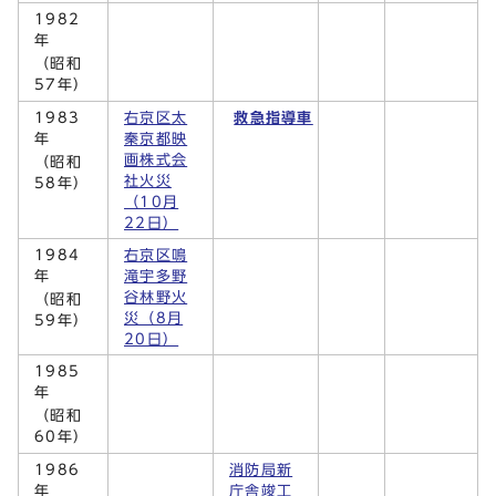
1982
年
（昭和
57年）
1983
右京区太
救急指導車
年
秦京都映
画株式会
（昭和
社火災
58年）
（10月
22日）
1984
右京区鳴
年
滝宇多野
谷林野火
（昭和
災（8月
59年）
20日）
1985
年
（昭和
60年）
1986
消防局新
年
庁舎竣工