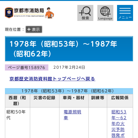
toggle
navigat
メニュー
現在位置：
表示
1978年（昭和53年）～1987年
（昭和62年）
2017年2月24日
ページ番号158976
京都歴史消防資料館トップページへ戻る
1978年（昭和53年）～1987年（昭和62年）
西暦（和
災害の記録
車両・器材
訓練等
広報関係
暦）
電源照明
昭和53
昭和50年
車
年～62
代
年の火
災予防
啓発ポ