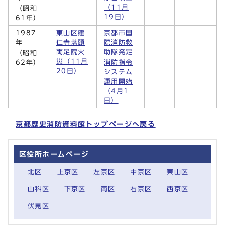
（11月
（昭和
19日）
61年）
1987
東山区建
京都市国
年
仁寺塔頭
際消防救
両足院火
助隊発足
（昭和
災（11月
62年）
消防指令
20日）
システム
運用開始
（4月1
日）
京都歴史消防資料館トップページへ戻る
区役所ホームページ
北区
上京区
左京区
中京区
東山区
山科区
下京区
南区
右京区
西京区
伏見区