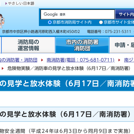
京都市消防局サイト内
京都市サイト全
31 京都市中京区押小路通河原町西入榎木町450の2 電話番号：
075-231-5311
消防局の
市内の消防署
申請・
運営情報
消防団
内の消防署・消防団
南消防署(電話：075-681-0711)
南ジ
危険物実験／消防車の見学と放水体験（6月17日／南消防署）
の見学と放水体験（6月17日／南消防
の見学と放水体験（6月17日／南消防署
物安全週間（平成24年は6月3日から同月9日まで実施