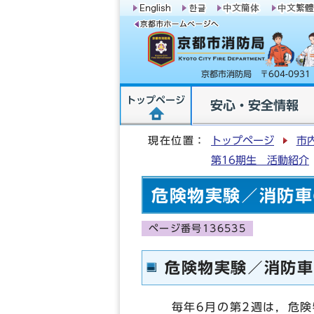
京都市消防局 〒604-09
トップページ
安心・安全情報
現在位置：
トップページ
市
第16期生 活動紹介
危険物実験／消防車
ページ番号136535
危険物実験／消防車
毎年6月の第2週は，危険