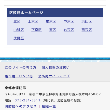
区役所ホームページ
北区
上京区
左京区
中京区
東山区
山科区
下京区
南区
右京区
西京区
伏見区
このサイトの考え方
個人情報の取扱い
著作権・リンク等
消防局サイトマップ
京都市消防局
〒604-0931 京都市中京区押小路通河原町西入榎木町450の2
電話：
075-231-5311
（局代表、消防全般の相談）
消防局へのアクセス
組織一覧