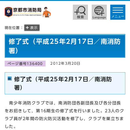
toggle
navigat
メニュー
現在位置：
表示
修了式（平成25年2月17日／南消防
署）
2012年3月20日
ページ番号136400
修了式（平成25年2月17日／南消防
署）
南少年消防クラブでは，南消防団各副団長及び各分団長
をお招きして，第16期生の修了式を行いました。23人のク
ラブ員が2年間の防火防災活動を修了し，クラブを巣立ちま
した。