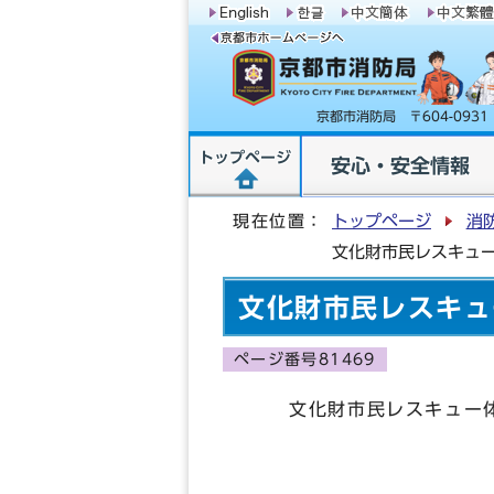
京都市消防局 〒604-09
トップページ
安心・安全情報
現在位置：
トップページ
消
文化財市民レスキュ
文化財市民レスキュ
ページ番号81469
文化財市民レスキュー体
(制 定 平成