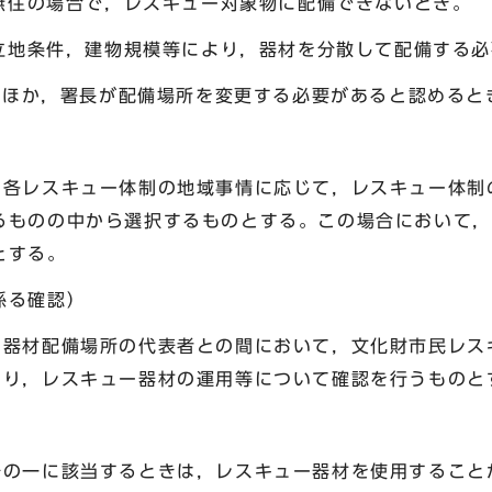
が無住の場合で，レスキュー対象物に配備できないとき。
の立地条件，建物規模等により，器材を分散して配備する
ののほか，署長が配備場所を変更する必要があると認めると
，各レスキュー体制の地域事情に応じて，レスキュー体制
るものの中から選択するものとする。この場合において，
とする。
係る確認）
ー器材配備場所の代表者との間において，文化財市民レス
より，レスキュー器材の運用等について確認を行うものと
号の一に該当するときは，レスキュー器材を使用すること