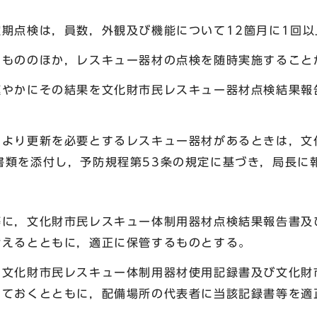
定期点検は，員数，外観及び機能について12箇月に1回
るもののほか，レスキュー器材の点検を随時実施すること
速やかにその結果を文化財市民レスキュー器材点検結果報
により更新を必要とするレスキュー器材があるときは，文
書類を添付し，予防規程第53条の規定に基づき，局長に
等に，文化財市民レスキュー体制用器材点検結果報告書及
備えるとともに，適正に保管するものとする。
，文化財市民レスキュー体制用器材使用記録書及び文化財
けておくとともに，配備場所の代表者に当該記録書等を適