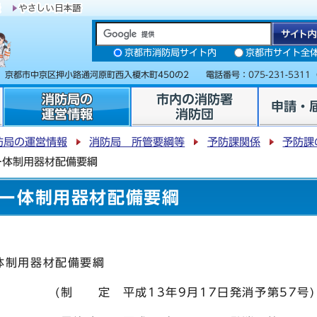
京都市消防局サイト内
京都市サイト全
31 京都市中京区押小路通河原町西入榎木町450の2 電話番号：
075-231-5311
消防局の
市内の消防署
申請・
運営情報
消防団
防局の運営情報
消防局 所管要綱等
予防課関係
予防課
ー体制用器材配備要綱
ー体制用器材配備要綱
制用器材配備要綱
13年9月17日発消予第57号)