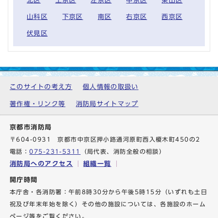
北区
上京区
左京区
中京区
東山区
山科区
下京区
南区
右京区
西京区
伏見区
このサイトの考え方
個人情報の取扱い
著作権・リンク等
消防局サイトマップ
京都市消防局
〒604-0931 京都市中京区押小路通河原町西入榎木町450の2
電話：
075-231-5311
（局代表、消防全般の相談）
消防局へのアクセス
組織一覧
開庁時間
本庁舎・各消防署：午前8時30分から午後5時15分（いずれも土日
祝及び年末年始を除く）その他の施設については、各施設のホーム
ページ等をご覧ください。