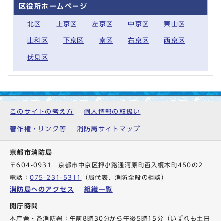
区役所ホームページ
北区
上京区
左京区
中京区
東山区
山科区
下京区
南区
右京区
西京区
伏見区
このサイトの考え方
個人情報の取扱い
著作権・リンク等
消防局サイトマップ
京都市消防局
〒604-0931 京都市中京区押小路通河原町西入榎木町450の2
電話：
075-231-5311
（局代表、消防全般の相談）
消防局へのアクセス
組織一覧
開庁時間
本庁舎・各消防署：午前8時30分から午後5時15分（いずれも土日