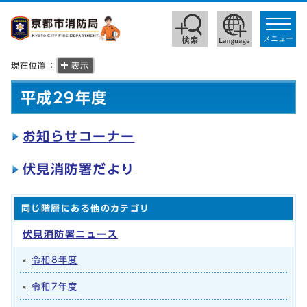
toggle
navigat
メニュー
現在位置：
表示
平成29年度
お知らせコーナー
伏見消防署だより
同じ階層にある他のカテゴリ
伏見消防署ニュース
令和8年度
令和7年度