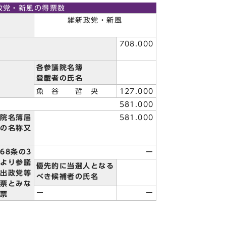
政党・新風の得票数
維新政党・新風
708.000
各参議院名簿
登載者の氏名
魚 谷 哲 央
127.000
581.000
議院名簿届
581.000
等の名称又
68条の3
ー
により参議
優先的に当選人となる
届出政党等
べき候補者の氏名
投票とみな
ー
ー
投票