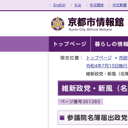
English
한글
中文簡体
中文繁體
トップページ
暮らしの情
現在位置：
トップページ
市政
令和4年7月10日執
維新政党・新風（名
維新政党・新風（名
ページ番号301285
参議院名簿届出政党