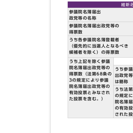
維新
参議院名簿届出
政党等の名称
参議院名簿届出政党等の
得票数
うち各参議院名簿登載者
（優先的に当選人となるべき
候補者を除く）の得票数
うち上記を除く参議
院名簿届出政党等の
うち参
得票数（法第68条の
出政党
3の規定により参議
は略称
院名簿届出政党等の
うち法第
有効投票とみなされ
の規定
た投票を含む。）
院名簿
の有効
された