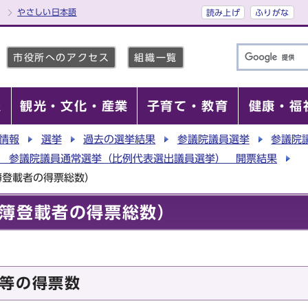
やさしい日本語
読み上げ
ふりがな
市役所へのアクセス
組織一覧
報
観光・文化・産業
子育て・教育
健康・福
情報
選挙
過去の選挙結果
参議院議員選挙
参議院
行 参議院議員通常選挙（比例代表選出議員選挙） 開票結果
簿登載者の得票総数）
簿登載者の得票総数）
等の得票数