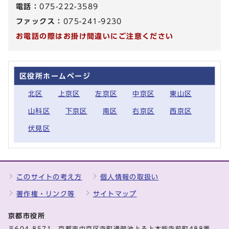
電話：
075-222-3589
ファックス：
075-241-9230
お電話の際はお掛け間違いにご注意ください
区役所ホームページ
北区
上京区
左京区
中京区
東山区
山科区
下京区
南区
右京区
西京区
伏見区
このサイトの考え方
個人情報の取扱い
著作権・リンク等
サイトマップ
京都市役所
〒604-8571 京都市中京区寺町通御池上る上本能寺前町488番