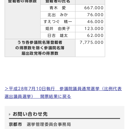
登載者の得票数
登載者の氏名
青木 愛
667.000
北出 みか
76.000
すえつぐ 精一
46.000
姫井 由美子
123.000
日吉 雄太
62.000
うち各参議院名簿登載者
7,775.000
の得票数を除く参議院名簿
届出政党等の得票数
＞平成28年7月10日執行 参議院議員通常選挙（比例代表
選出議員選挙） 開票結果に戻る
お問い合わせ先
京都市
選挙管理委員会事務局