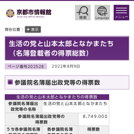
toggle
navigat
メニュー
現在位置：
表示
生活の党と山本太郎となかまたち
（名簿登載者の得票総数）
2022年8月9日
ページ番号202528
参議院名簿届出政党等の得票数
生活の党と山本太郎となかまたちの得票数
参議院名簿届出
生活の党と山本太郎となかまたち
政党等の名称
参議院名簿届出政党等の
8,749.000
得票数
うち各参議院名簿
各参議院名簿
得票数