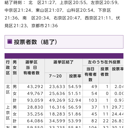
結了時刻： 北 区21:27，上京区20:55，左京区20:59，
中京区21:24，東山区21:07，山科区20:54，下京区
21:36，南 区20:34，右京区20:47，西京区21:11，伏
見区21:23，京都市21:36
投票者数（結了）
行
男
選挙区
選挙区結了
左のうち在外投票
政
女
当
日
当日
投票
投票率
区
別
有権者数
有権者
者数
7～20
投票率
数
北
男
43,292
23,633
54.59
49
1
2.04
区
女
49,767
25,636
51.51
54
0
0.00
計
93,059
49,269
52.94
103
1
0.97
上
男
28,830
16,316
56.59
37
11
29.73
京
女
35,256
18,283
51.86
45
11
24.44
区
計
64,086
34,599
53.99
82
22
26.83
左
男
59,550
33,235
55.81
106
32
30.19