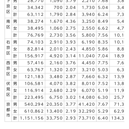
下
男
28,770
1,090
3.79
2,210
7.68
3,88
京
女
34,342
700
2.04
1,730
5.04
3,48
区
計
63,112
1,790
2.84
3,940
6.24
7,36
南
男
38,274
1,670
4.36
3,250
8.49
5,40
区
女
38,495
1,060
2.75
2,550
6.62
4,70
計
76,769
2,730
3.56
5,800
7.56
10,10
右
男
74,103
2,910
3.93
6,190
8.35
10,11
京
女
82,814
2,010
2.43
4,850
5.86
8,81
区
計
156,917
4,920
3.14
11,040
7.04
18,92
西
男
57,416
2,160
3.76
4,450
7.75
7,63
京
女
63,767
1,320
2.07
3,210
5.03
6,32
区
計
121,183
3,480
2.87
7,660
6.32
13,95
伏
男
106,581
4,070
3.82
8,010
7.52
13,80
見
女
116,914
2,680
2.29
6,070
5.19
11,92
区
計
223,495
6,750
3.02
14,080
6.30
25,72
京
男
540,294
20,350
3.77
41,420
7.67
71,32
都
女
610,862
13,400
2.19
32,290
5.29
62,99
市
計
1,151,156
33,750
2.93
73,710
6.40
134,31