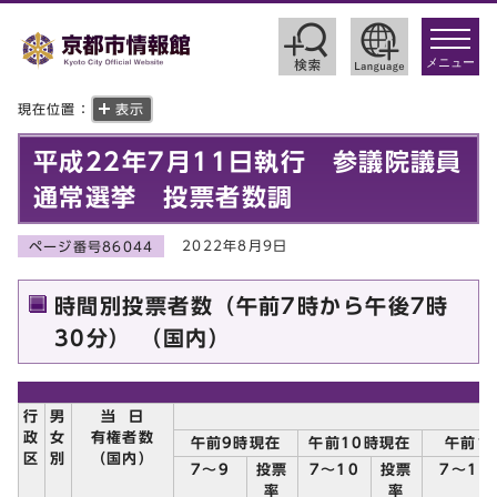
toggle
navigat
メニュー
現在位置：
表示
平成22年7月11日執行 参議院議員
通常選挙 投票者数調
2022年8月9日
ページ番号86044
時間別投票者数（午前7時から午後7時
30分） （国内）
行
男
当
日
政
女
有権者数
午前9時現在
午前10時現在
午前1
区
別
（国内）
7～9
投票
7～10
投票
7～11
率
率