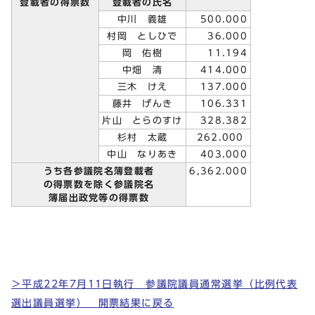
登載者の得票数
登載者の氏名
中川 義雄
500.000
村岡 としひで
36.000
岡 佑樹
11.194
中畑 清
414.000
三木 けえ
137.000
藤井 げんき
106.331
片山 とらのすけ
328.382
杉村 太蔵
262.000
中山 なりあき
403.000
うち各参議院名簿登載者
6,362.000
の得票数を除く参議院名
簿届出政党等の得票数
＞平成22年7月11日執行 参議院議員通常選挙（比例代表
選出議員選挙） 開票結果に戻る