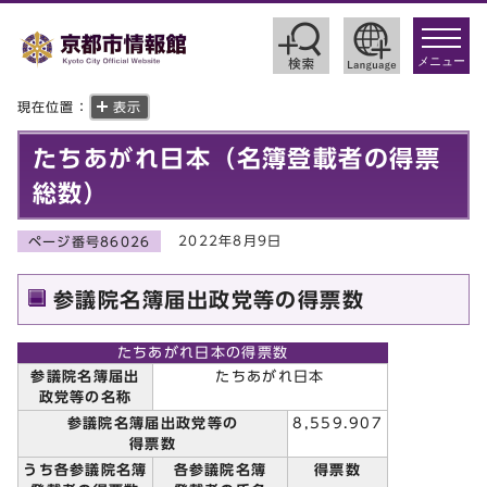
toggle
navigat
メニュー
現在位置：
表示
たちあがれ日本（名簿登載者の得票
総数）
2022年8月9日
ページ番号86026
参議院名簿届出政党等の得票数
たちあがれ日本の得票数
参議院名簿届出
たちあがれ日本
政党等の名称
参議院名簿届出政党等の
8,559.907
得票数
うち各参議院名簿
各参議院名簿
得票数