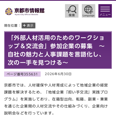
toggle
navigat
メニュー
現在位置：
表示
「外部人材活用のためのワークショ
ップ＆交流会」参加企業の募集 ～
自社の魅力と人事課題を言語化し、
次の一手を見つける～
2026年6月30日
ページ番号355631
京都市では、人材確保や人材育成によって地域企業の経営
課題を解決するため、「地域企業「担い手交流」実践プロ
グラム」を実施しており、在籍型出向、転籍、副業・兼業
を通じた企業間の人材交流やその仕組みづくり、企業向け
説明会などを行っています。