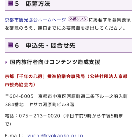
5 応募方法
京都市観光協会ホームページ
に掲載する募集要領
を確認のうえ、期日までに必要書類を提出してください。
6 申込先・問合せ先
国内旅行者向けコンテンツ造成支援
京都「千年の心得」推進協議会事務局（公益社団法人京都
市観光協会内）
〒604-8005 京都市中京区河原町通二条下ル一之船入町
384番地 ヤサカ河原町ビル8階
電話：075－213－0020（平日午前9時から午後5時ま
で）
E-mail：
yuchi@kyokanko.or.jp