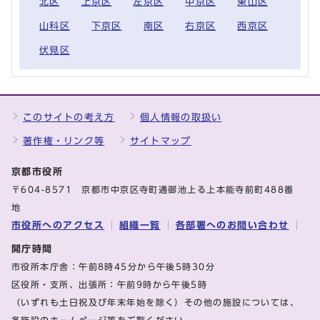
北区
上京区
左京区
中京区
東山区
山科区
下京区
南区
右京区
西京区
伏見区
このサイトの考え方
個人情報の取扱い
著作権・リンク等
サイトマップ
京都市役所
〒604-8571 京都市中京区寺町通御池上る上本能寺前町488番
地
市役所へのアクセス
組織一覧
各部署へのお問い合わせ
開庁時間
市役所本庁舎：午前8時45分から午後5時30分
区役所・支所、出張所：午前9時から午後5時
（いずれも土日祝及び年末年始を除く）その他の施設については、