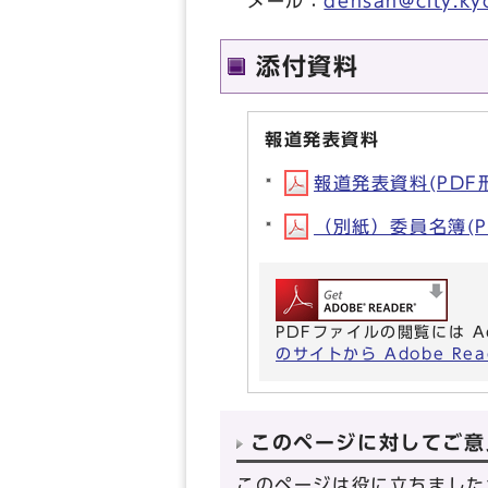
メール：
densan@city.kyo
添付資料
報道発表資料
報道発表資料(PDF形式
（別紙）委員名簿(PD
PDFファイルの閲覧には A
のサイトから Adobe R
このページに対してご意
このページは役に立ちました