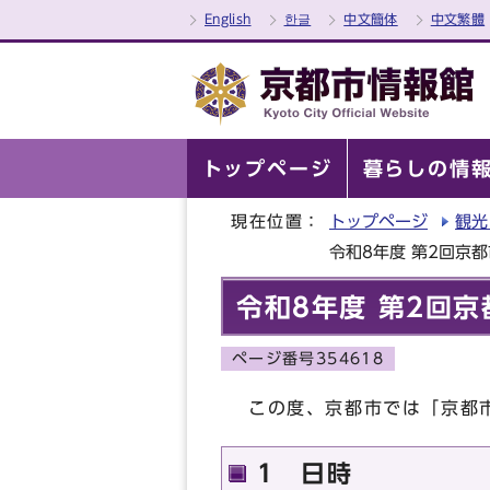
English
한글
中文簡体
中文繁體
トップページ
暮らしの情
現在位置：
トップページ
観光
令和8年度 第2回京
令和8年度 第2回
ページ番号354618
この度、京都市では「京都
1 日時