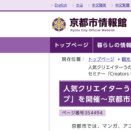
English
한글
中文簡体
中文繁體
トップページ
暮らしの情
現在位置：
トップページ
観光
人気クリエイターう
セミナー「Creators
人気クリエイターう
プ」を開催～京都市未
ページ番号354494
京都市では、マンガ、アニ