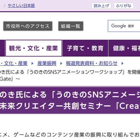
やさしい日本語
読み上げ
ふりがな
市役所へのアクセス
組織一覧
報
観光・文化・産業
子育て・教育
健康・福
・文化・産業
産業振興
報道発表資料・お知らせ
のき氏による「うのきのSNSアニメーションワークショップ」を開
 Gate」～
のき氏による「うのきのSNSアニメー
来クリエイター共創セミナー「Creato
メ、ゲームなどのコンテンツ産業の振興に取り組んでお