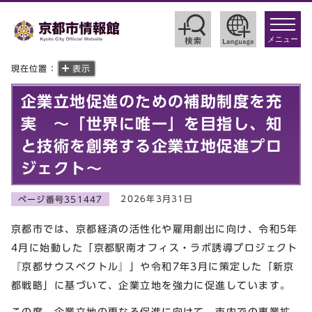
toggle
navigat
メニュー
現在位置：
表示
企業立地促進のための補助制度を充
実 ～「世界に唯一」を目指し、知
と技術を創発する企業立地促進プロ
ジェクト～
2026年3月31日
ページ番号351447
京都市では、京都経済の活性化や雇用創出に向け、令和5年
4月に始動した「京都駅南オフィス・ラボ誘導プロジェクト
『京都サウスベクトル』」や令和7年3月に策定した「新京
都戦略」に基づいて、企業立地を強力に促進しています。
この度、企業立地の更なる促進に向けて、市内での事業拡