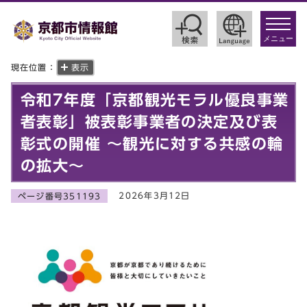
toggle
navigat
メニュー
現在位置：
表示
令和7年度「京都観光モラル優良事業
者表彰」被表彰事業者の決定及び表
彰式の開催 ～観光に対する共感の輪
の拡大～
2026年3月12日
ページ番号351193