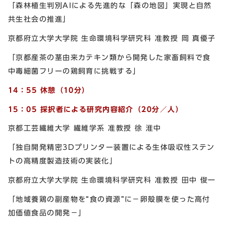
「森林植生判別AIによる先進的な「森の地図」実現と自然
共生社会の推進」
京都府立大学大学院 生命環境科学研究科 准教授 岡 真優子
「京都産茶の茎由来カテキン類から開発した家畜飼料で食
中毒細菌フリーの鶏飼育に挑戦する」
14：55 休憩（10分）
15：05 採択者による研究内容紹介（20分／人）
京都工芸繊維大学 繊維学系 准教授 徐 淮中
「独自開発精密3Dプリンター装置による生体吸収性ステン
トの高精度製造技術の実装化」
京都府立大学大学院 生命環境科学研究科 准教授 田中 俊一
「地域養鶏の副産物を“食の資源”に－卵殻膜を使った高付
加価値食品の開発－」