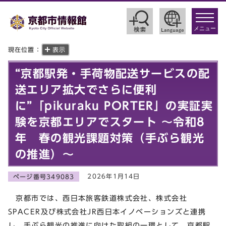
toggle
navigat
メニュー
現在位置：
表示
“京都駅発・手荷物配送サービスの配
送エリア拡大でさらに便利
に”「pikuraku PORTER」の実証実
験を京都エリアでスタート ～令和8
年 春の観光課題対策（手ぶら観光
の推進）～
2026年1月14日
ページ番号349083
京都市では、西日本旅客鉄道株式会社、株式会社
SPACER及び株式会社JR西日本イノベーションズと連携
し、手ぶら観光の推進に向けた取組の一環として、京都駅