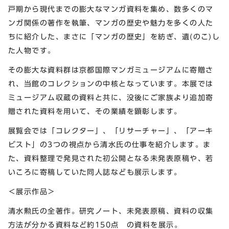
戸期から現代までの膨大なマンガ資料を集め、数多くのマ
ンガ関係の著作を執筆、マンガの歴史や魅力を多くの人た
ちに紹介した、まさに「マンガの歴史」を紡ぎ、遺(のこ)し
た人物です。
その膨大な資料群は京都国際マンガミュージアムに寄贈さ
れ、当館のコレクションの中核となっています。本展では
ミュージアム収蔵の資料と共に、没後にご家族より追加寄
贈された資料を用いて、その業績を顕彰します。
展覧会では「コレクター」、「リサーチャー」、「アーキ
ビスト」の3つの視点から清水氏の仕事を紹介します。ま
た、資料整理で発見された初公開となる未発表原稿や、若
いころに寄稿していた同人誌なども展示します。
＜展示作品＞
清水勲氏の全著作。研究ノート、未発表原稿、資料の収集
方法が分かる資料など約150点 の資料を展示。