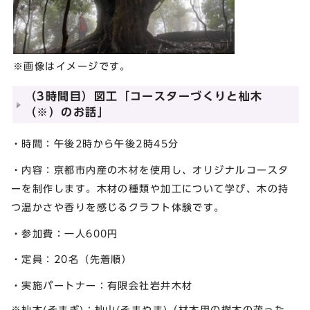
※画像はイメージです。
（3時間目）図工「コースターづくりと杣木
（※）のお話」
・時間：午後2時から午後2時45分
・内容：京都市内産の木材を使用し、オリジナルコースタ
ーを制作します。木材の種類や加工について学び、木の持
つ温かさや香りを感じるクラフト体験です。
・参加費：一人600円
・定員：20名（先着順）
・実施パートナー：有限会社岩井木材
※杣木(そまぎ)：杣山(そまやま)（材木用の樹木の茂った