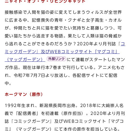
ニャイト・オブ・ザ・リビングキャット
接触感染で人間を猫の姿に変えてしまうウィルスが全世界
に広まる中、記憶喪失の青年・クナギと女子高生・カオル
が、仲間たちと共に猫を愛でたい気持ちと葛藤しつつ、可
愛い猫たちから逃走する物語。果たして人類は猫の脅威か
ら逃れることができるのだろうか？2020年より月刊誌『
コ
ミックガーデン』及びWEBコミックサイト「マグコミ」
（マッグガーデン）
にて連載がスタートしたマン
ガ作品。現在は単行本7巻まで刊行している。アニメ化もさ
れ、令和7年7月7日より放送し、各配信サイトにて配信
中。
ホークマン（原作）
1992年生まれ、新潟県長岡市出身。2018年に大﨑崇人名
義で「配信勇者」を初連載（原作担当）。2020年より月刊
誌『コミックガーデン』及びWEBコミックサイト「マグコ
ミ」（マッグガーデン）にて本作の原作を担当している。