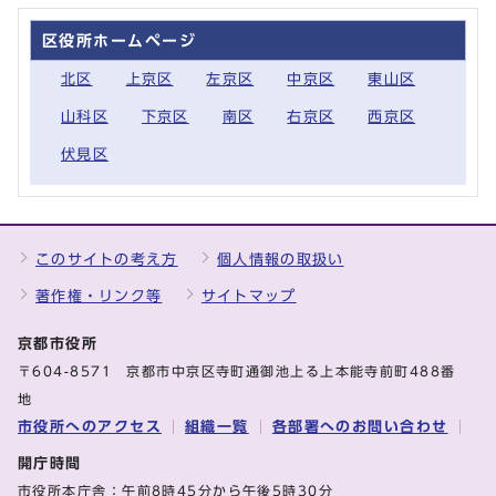
区役所ホームページ
北区
上京区
左京区
中京区
東山区
山科区
下京区
南区
右京区
西京区
伏見区
このサイトの考え方
個人情報の取扱い
著作権・リンク等
サイトマップ
京都市役所
〒604-8571 京都市中京区寺町通御池上る上本能寺前町488番
地
市役所へのアクセス
組織一覧
各部署へのお問い合わせ
開庁時間
市役所本庁舎：午前8時45分から午後5時30分