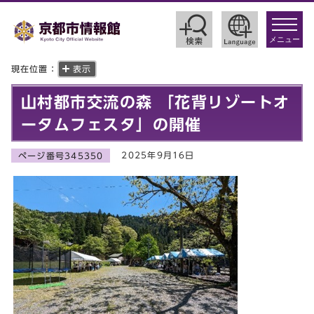
toggle
navigat
メニュー
現在位置：
表示
山村都市交流の森 「花背リゾートオ
ータムフェスタ」の開催
2025年9月16日
ページ番号345350