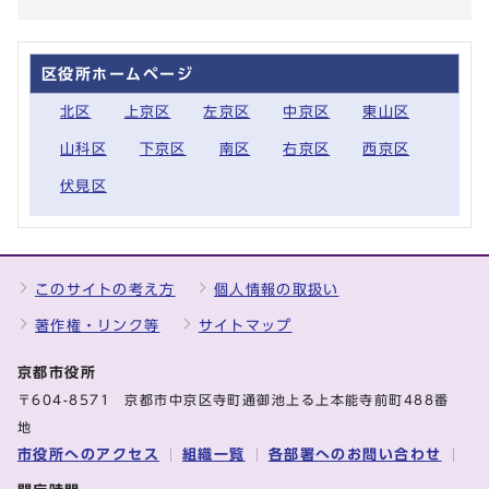
区役所ホームページ
北区
上京区
左京区
中京区
東山区
山科区
下京区
南区
右京区
西京区
伏見区
このサイトの考え方
個人情報の取扱い
著作権・リンク等
サイトマップ
京都市役所
〒604-8571 京都市中京区寺町通御池上る上本能寺前町488番
地
市役所へのアクセス
組織一覧
各部署へのお問い合わせ