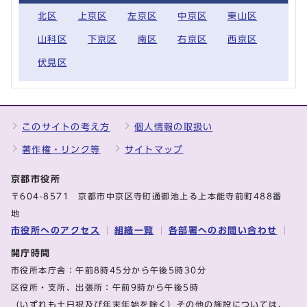
北区
上京区
左京区
中京区
東山区
山科区
下京区
南区
右京区
西京区
伏見区
このサイトの考え方
個人情報の取扱い
著作権・リンク等
サイトマップ
京都市役所
〒604-8571 京都市中京区寺町通御池上る上本能寺前町488番
地
市役所へのアクセス
組織一覧
各部署へのお問い合わせ
開庁時間
市役所本庁舎：午前8時45分から午後5時30分
区役所・支所、出張所：午前9時から午後5時
（いずれも土日祝及び年末年始を除く）その他の施設については、