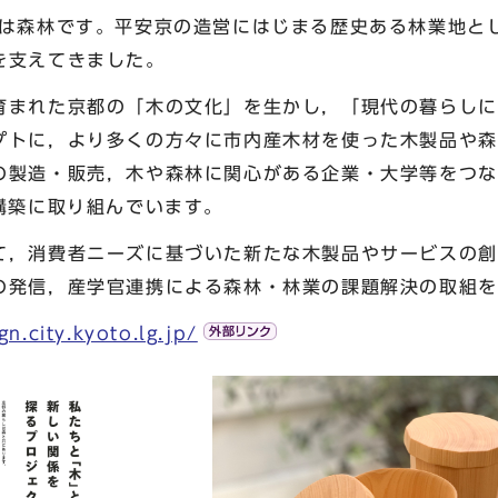
％は森林です。平安京の造営にはじまる歴史ある林業地と
を支えてきました。
育まれた京都の「木の文化」を生かし，「現代の暮らしに
プトに，より多くの方々に市内産木材を使った木製品や森
の製造・販売，木や森林に関心がある企業・大学等をつな
構築に取り組んでいます。
て，消費者ニーズに基づいた新たな木製品やサービスの創
の発信，産学官連携による森林・林業の課題解決の取組を
gn.city.kyoto.lg.jp/