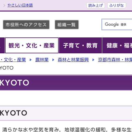
やさしい日本語
読み上げ
ふりがな
市役所へのアクセス
組織一覧
報
観光・文化・産業
子育て・教育
健康・福
・文化・産業
農林業
森林と林業振興
京都市森林・林
YOTO
KYOTO
KYOTO
，清らかな水や空気を育み，地球温暖化の緩和，多様な生