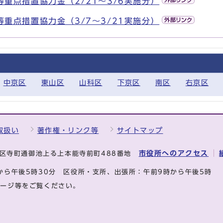
等重点措置協力金（2/21～3/6実施分）
等重点措置協力金（3/7～3/21実施分）
中京区
東山区
山科区
下京区
南区
右京区
取扱い
著作権・リンク等
サイトマップ
市役所へのアクセス
中京区寺町通御池上る上本能寺前町488番地
から午後5時30分
区役所・支所、出張所：午前9時から午後5時
ページ等をご覧ください。
.