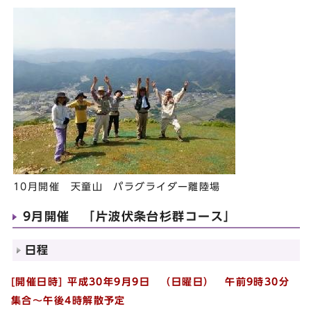
10月開催 天童山 パラグライダー離陸場
9月開催 「片波伏条台杉群コース」
日程
[開催日時] 平成30年9月9日 （日曜日） 午前9時30分
集合～午後4時解散予定