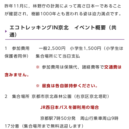
昨年11月に，林野庁の計測によって高さ日本一であること
が確認され，樹齢1000年とも言われる姿は迫力満点です。
エコトレッキングIN京北 イベント概要（共
通）
1 参加費用 一般2,500円 小学生1,500円（小学生は
保護者同伴） 集合場所にて当日支払
※
参加費用は保険代，諸経費等で
交通費は
含みません。
※
昼食は各自御持参ください。
2 集合場所 京都市京北森林公園（右京区京北塔町）
JR西日本バスを御利用の場合
京都駅7時50分発 周山行乗車周山9時
17分着（集合場所まで無料送迎します）