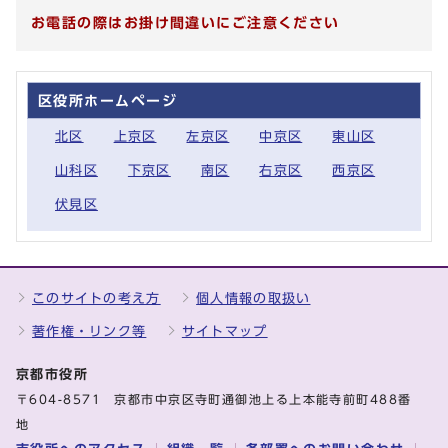
お電話の際はお掛け間違いにご注意ください
区役所ホームページ
北区
上京区
左京区
中京区
東山区
山科区
下京区
南区
右京区
西京区
伏見区
このサイトの考え方
個人情報の取扱い
著作権・リンク等
サイトマップ
京都市役所
〒604-8571 京都市中京区寺町通御池上る上本能寺前町488番
地