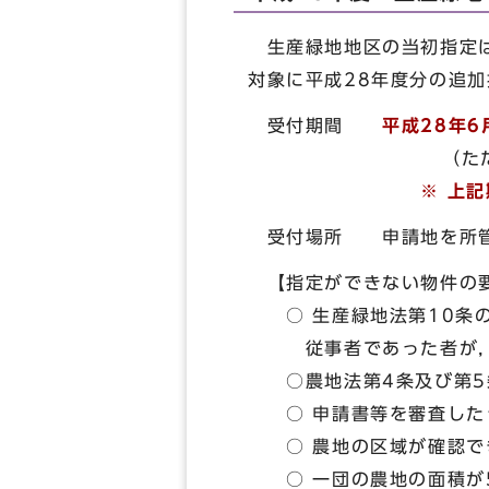
生産緑地地区の当初指定は
対象に平成28年度分の追
受付期間
平成28年
（ただし，土曜
※ 上
受付場所 申請地を所管
【指定ができない物件の
○ 生産緑地法第10条の
従事者であった者が，
○農地法第4条及び第5条
○ 申請書等を審査したう
○ 農地の区域が確認で
○ 一団の農地の面積が5