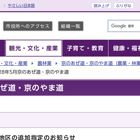
やさしい日本語
読み上げ
ふりがな
市役所へのアクセス
組織一覧
報
観光・文化・産業
子育て・教育
健康・福
・文化・産業
農林業
京のあぜ道・京のやま道（農業・林
28年5月京のあぜ道・京のやま道
あぜ道・京のやま道
地地区の追加指定のお知らせ