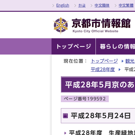
English
한글
中文簡体
中文繁體
トップページ
暮らしの情
現在位置：
トップページ
観光
平成28年度
平成
平成28年5月京の
ページ番号199592
平成28年5月24日
平成28年度 生産緑