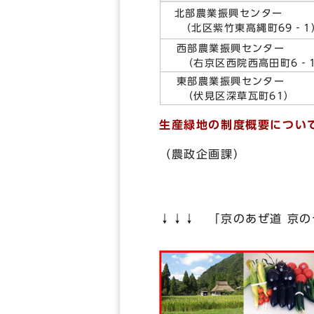
北部農業振興センター
（北区紫竹東高縄町69‐1
西部農業振興センター
（右京区西院西高田町6‐
東部農業振興センター
（伏見区深草瓦町61）
生産緑地の制度概要につい
（農政企画課）
↓↓↓ 「京のあぜ道 京