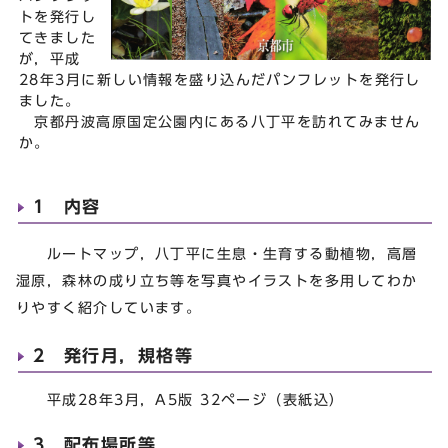
トを発行し
てきました
が，平成
28年3月に新しい情報を盛り込んだパンフレットを発行し
ました。
京都丹波高原国定公園内にある八丁平を訪れてみません
か。
1 内容
ルートマップ，八丁平に生息・生育する動植物，高層
湿原，森林の成り立ち等を写真やイラストを多用してわか
りやすく紹介しています。
2 発行月，規格等
平成28年3月，A5版 32ページ（表紙込）
3 配布場所等