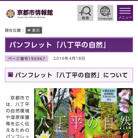
toggle
navigat
メニュー
現在位置：
表示
パンフレット「八丁平の自然」
2016年4月18日
ページ番号196967
パンフレット「八丁平の自然」について
京都市で
は，八丁平
の自然環境
や湿原保護
等を広く伝
えるための
パンフレッ