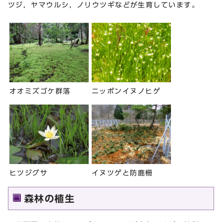
ツジ，ヤマウルシ，ノリウツギなどが生育しています。
オオミズゴケ群落
ニッポンイヌノヒゲ
ヒツジグサ
イヌツゲと防鹿柵
森林の植生