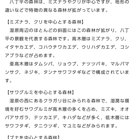
八丁平の森林は，ミズナラやクリが中心ですが，地形の
違いなどで特徴の異なる森林が拡がっています。
【ミズナラ，クリを中心とする森林】
湿原周辺のほとんどの斜面にはこの森林が拡がり，八丁
平の景観を代表する森林です。高木層はミズナラ，クリ，
イタヤカエデ，コハウチワカエデ，ウリハダカエデ，コシ
アブラなどが占めます。
亜高木層はタムシバ，リョウブ，ナツツバキ，マルバマ
ンサク，ネジキ，タンナサワフタギなどで構成されていま
す。
【サワグルミを中心とする森林】
湿原の西にあるクラガリ谷にみられる森林で，湿潤な環
境を好むサワグルミが高木層の多くを占め，ミズキ，オオ
バアサガラ，テツカエデ，キハダなどが多く，低木層には
サワフタギ，タニウツギ，マユミなどがみられます。
【ブナを中心とする森林】