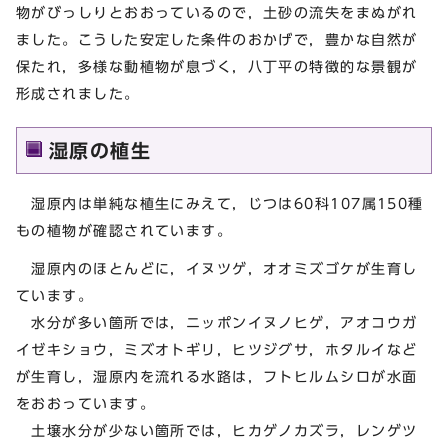
物がびっしりとおおっているので，土砂の流失をまぬがれ
ました。こうした安定した条件のおかげで，豊かな自然が
保たれ，多様な動植物が息づく，八丁平の特徴的な景観が
形成されました。
湿原の植生
湿原内は単純な植生にみえて，じつは60科107属150種
もの植物が確認されています。
湿原内のほとんどに，イヌツゲ，オオミズゴケが生育し
ています。
水分が多い箇所では，ニッポンイヌノヒゲ，アオコウガ
イゼキショウ，ミズオトギリ，ヒツジグサ，ホタルイなど
が生育し，湿原内を流れる水路は，フトヒルムシロが水面
をおおっています。
土壌水分が少ない箇所では，ヒカゲノカズラ，レンゲツ