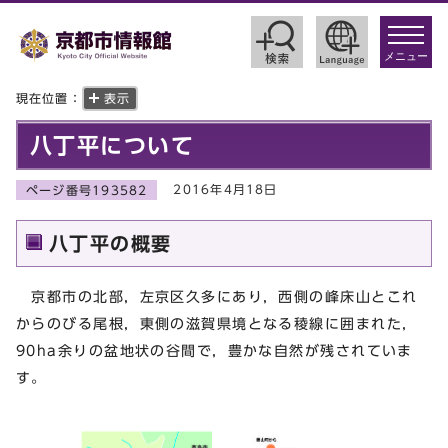
toggle
navigat
メニュー
現在位置：
表示
八丁平について
2016年4月18日
ページ番号193582
八丁平の概要
京都市の北部，左京区久多にあり，西側の峰床山とこれ
からのびる尾根，東側の滋賀県境となる稜線に囲まれた，
90ha余りの盆地状の谷間で，豊かな自然が残されていま
す。