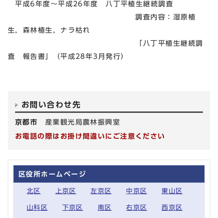
平成6年度～平成26年度 八丁平植生継続調査
調査内容：湿原植
生，森林植生，ナラ枯れ
「八丁平植生継続調
査 報告書」（平成28年3月発行）
お問い合わせ先
京都市
産業観光局農林振興室
お電話の際はお掛け間違いにご注意ください
区役所ホームページ
北区
上京区
左京区
中京区
東山区
山科区
下京区
南区
右京区
西京区