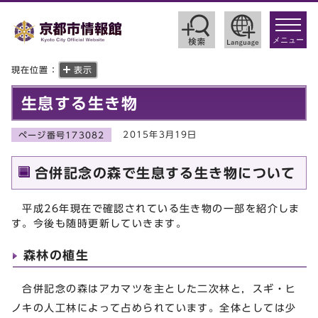
toggle
navigat
メニュー
現在位置：
表示
生息する生き物
2015年3月19日
ページ番号173082
合併記念の森で生息する生き物について
平成26年現在で確認されている生き物の一部を紹介しま
す。今後も随時更新していきます。
森林の植生
合併記念の森はアカマツを主とした二次林と，スギ・ヒ
ノキの人工林によって占められています。全体としては少